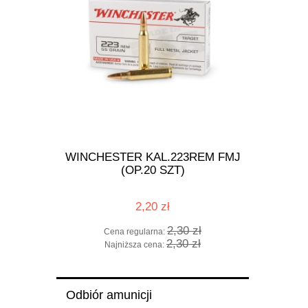
PER - X
WINCHESTER KAL.223REM FMJ
GLOC
(OP.20 SZT)
2,20 zł
zł
2,30 zł
Cena regularna:
Cena 
zł
2,30 zł
Najniższa cena:
Najni
Odbiór amunicji