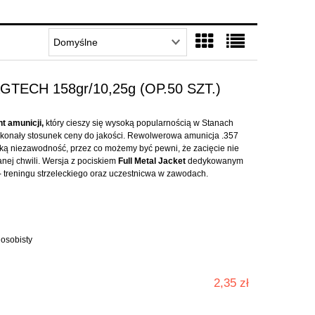
ECH 158gr/10,25g (OP.50 SZT.)
t amunicji,
który cieszy się wysoką popularnością w Stanach
konały stosunek ceny do jakości. Rewolwerowa amunicja .357
 niezawodność, przez co możemy być pewni, że zacięcie nie
nej chwili. Wersja z pociskiem
Full Metal Jacket
dedykowanym
 treningu strzeleckiego oraz uczestnicwa w zawodach.
 osobisty
2,35 zł