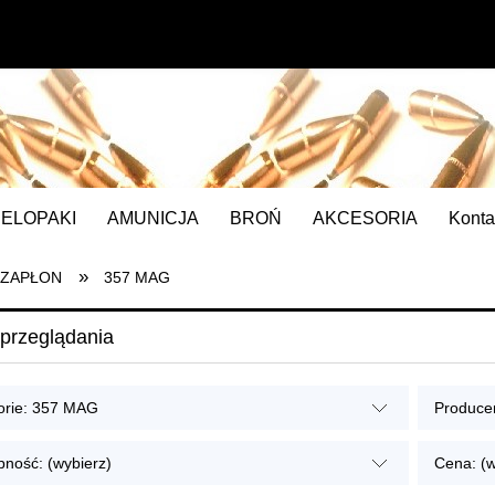
IELOPAKI
AMUNICJA
BROŃ
AKCESORIA
Konta
»
 ZAPŁON
357 MAG
przeglądania
orie: 357 MAG
Producen
pność: (wybierz)
Cena: (w