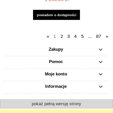
powiadom o dostępności
«
1
2
3
4
5
...
87
»
Zakupy
Pomoc
Moje konto
Informacje
pokaż pełną wersję strony
Realizacja projektu
Grupa Scomat
twórca
Night4U