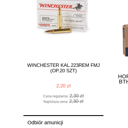
PER - X
WINCHESTER KAL.223REM FMJ
GLOC
(OP.20 SZT)
HO
BT
2,20 zł
zł
2,30 zł
Cena regularna:
Cena 
zł
2,30 zł
Najniższa cena:
Najni
Odbiór amunicji