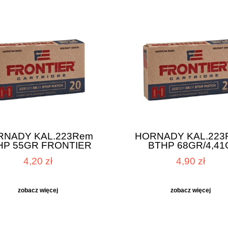
K 19 OR/FS GEN. 6
GLOCK 45 OR/FS GEN. 6
RNADY KAL.223Rem
HORNADY KAL.223
HP 55GR FRONTIER
BTHP 68GR/4,41
3 600,00 zł
3 600,00 zł
FRONTIER
4,20 zł
4,90 zł
3 900,00 zł
3 900,00 zł
regularna:
Cena regularna:
3 600,00 zł
3 600,00 zł
ższa cena:
Najniższa cena:
zobacz więcej
zobacz więcej