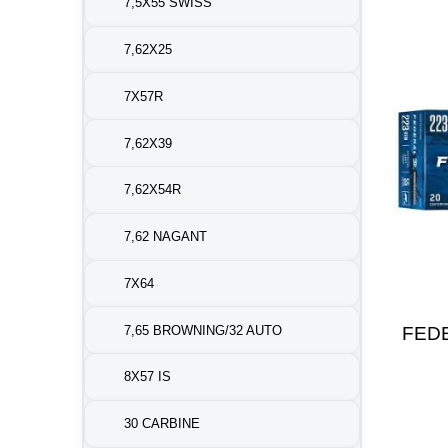
7,5X55 SWISS
7,62X25
7X57R
7,62X39
7,62X54R
7,62 NAGANT
7X64
7,65 BROWNING/32 AUTO
FEDE
8X57 IS
30 CARBINE