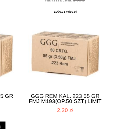
1,95 zł
Najniższa cena:
zobacz więcej
55 GR
GGG REM KAL. 223 55 GR
)
FMJ M193(OP.50 SZT) LIMIT
2,20 zł
i